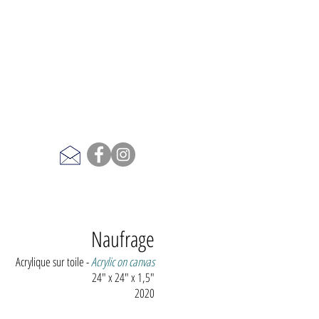
Naufrage
Acrylique sur toile -
Acrylic on canvas
24" x 24" x 1,5"
2020