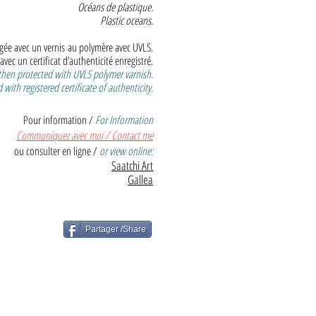
Océans de plastique.
Plastic oceans.
égée avec un vernis
au polymère avec UVLS.
 avec un certificat d’authenticité enregistré.
 then protected with UVLS polymer varnish.
 with registered certificate of authenticity.
Pour information /
For Information
Communiquez avec moi / Contact me
ou consulter en ligne /
or view online:
Saatchi Art
Gallea
Partager /Share