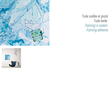
Toile scellée et prot
Toile livrée
Painting is sealed
Painting delivered