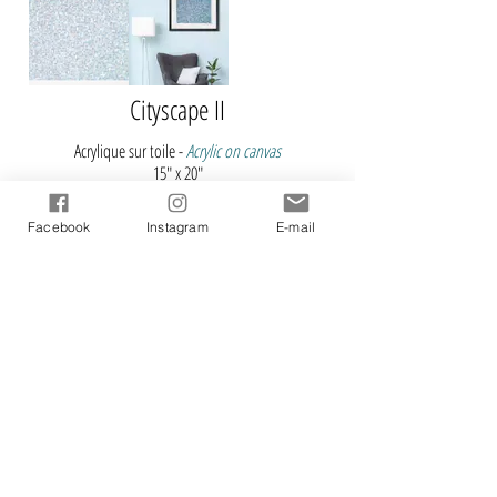
Cityscape II
Acrylique sur toile -
Acrylic on canvas
15" x 20"
2023
Facebook
Instagram
E-mail
Galeries en ligne -
Online G
alleries
Artfinder
Gallea