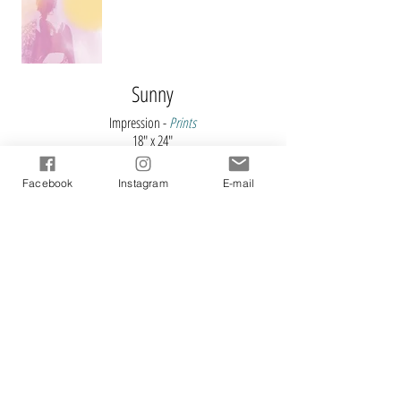
Sunny
Impression -
Prints
18" x 24"
2021
Facebook
Instagram
E-mail
Galeries en ligne -
Online G
alleries
Artfinder
Gallea