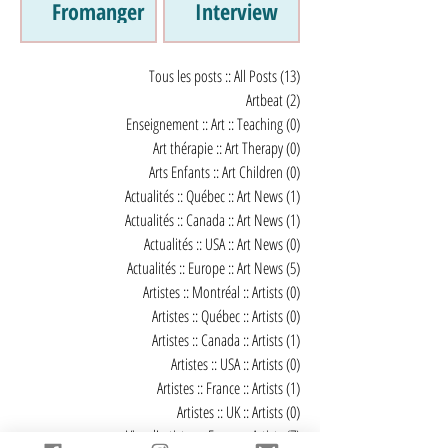
Fromanger
Interview
Tous les posts :: All Posts
(13)
13 posts
Artbeat
(2)
2 posts
Enseignement :: Art :: Teaching
(0)
0 post
Art thérapie :: Art Therapy
(0)
0 post
Arts Enfants :: Art Children
(0)
0 post
Actualités :: Québec :: Art News
(1)
1 post
Actualités :: Canada :: Art News
(1)
1 post
Actualités :: USA :: Art News
(0)
0 post
Actualités :: Europe :: Art News
(5)
5 posts
Artistes :: Montréal :: Artists
(0)
0 post
Artistes :: Québec :: Artists
(0)
0 post
Artistes :: Canada :: Artists
(1)
1 post
Artistes :: USA :: Artists
(0)
0 post
Artistes :: France :: Artists
(1)
1 post
Artistes :: UK :: Artists
(0)
0 post
Vies d'artistes :: Famous Artists
(7)
7 posts