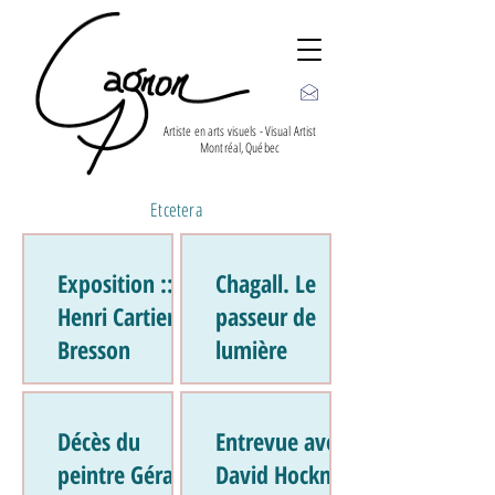
Artiste en arts visuels - Visual Artist
Montréal, Québec
Etcetera
Exposition ::
Chagall. Le
Henri Cartier-
passeur de
Bresson
lumière
Décès du
Entrevue avec
peintre Gérard
David Hockney