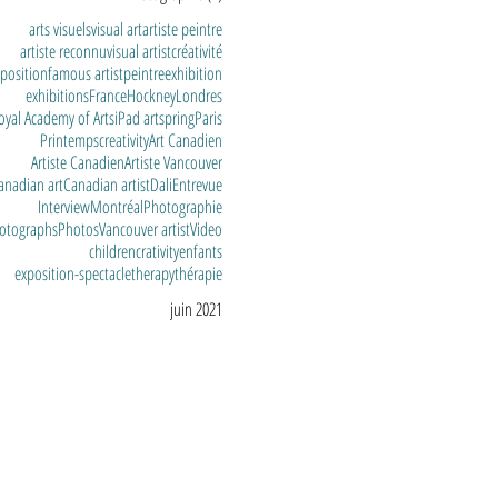
arts visuels
visual art
artiste peintre
artiste reconnu
visual artist
créativité
position
famous artist
peintre
exhibition
exhibitions
France
Hockney
Londres
oyal Academy of Arts
iPad art
spring
Paris
Printemps
creativity
Art Canadien
Artiste Canadien
Artiste Vancouver
anadian art
Canadian artist
Dali
Entrevue
Interview
Montréal
Photographie
otographs
Photos
Vancouver artist
Video
children
crativity
enfants
exposition-spectacle
therapy
thérapie
juin 2021