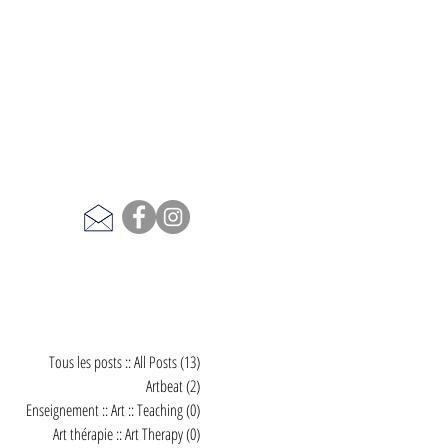
Tous les posts :: All Posts
(13)
13 posts
Artbeat
(2)
2 posts
Enseignement :: Art :: Teaching
(0)
0 post
Art thérapie :: Art Therapy
(0)
0 post