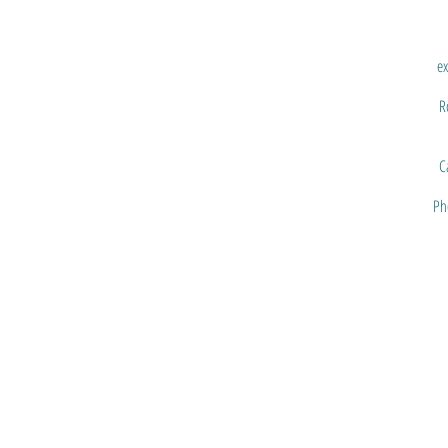
ex
R
C
Ph