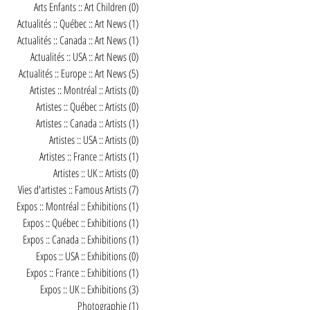
Arts Enfants :: Art Children
(0)
0 post
Actualités :: Québec :: Art News
(1)
1 post
Actualités :: Canada :: Art News
(1)
1 post
Actualités :: USA :: Art News
(0)
0 post
Actualités :: Europe :: Art News
(5)
5 posts
Artistes :: Montréal :: Artists
(0)
0 post
Artistes :: Québec :: Artists
(0)
0 post
Artistes :: Canada :: Artists
(1)
1 post
Artistes :: USA :: Artists
(0)
0 post
Artistes :: France :: Artists
(1)
1 post
Artistes :: UK :: Artists
(0)
0 post
Vies d'artistes :: Famous Artists
(7)
7 posts
Expos :: Montréal :: Exhibitions
(1)
1 post
Expos :: Québec :: Exhibitions
(1)
1 post
Expos :: Canada :: Exhibitions
(1)
1 post
Expos :: USA :: Exhibitions
(0)
0 post
Expos :: France :: Exhibitions
(1)
1 post
Expos :: UK :: Exhibitions
(3)
3 posts
Photographie
(1)
1 post