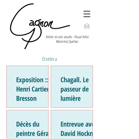
Artiste en arts visuels - Visual Artist
Montréal, Québec
Etcetera
Exposition ::
Chagall. Le
Henri Cartier-
passeur de
Bresson
lumière
Décès du
Entrevue avec
peintre Gérard
David Hockney