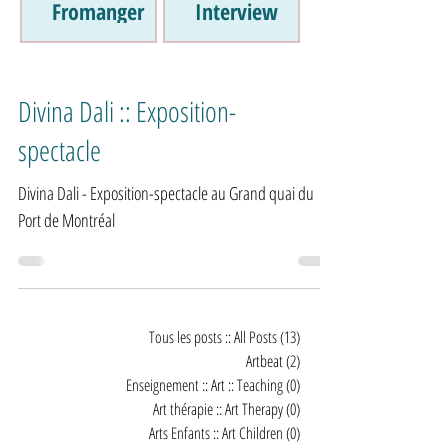
Fromanger
Interview
Divina Dali :: Exposition-
spectacle
Divina Dali - Exposition-spectacle au Grand quai du
Port de Montréal
Tous les posts :: All Posts
(13)
13 posts
Artbeat
(2)
2 posts
Enseignement :: Art :: Teaching
(0)
0 post
Art thérapie :: Art Therapy
(0)
0 post
Arts Enfants :: Art Children
(0)
0 post