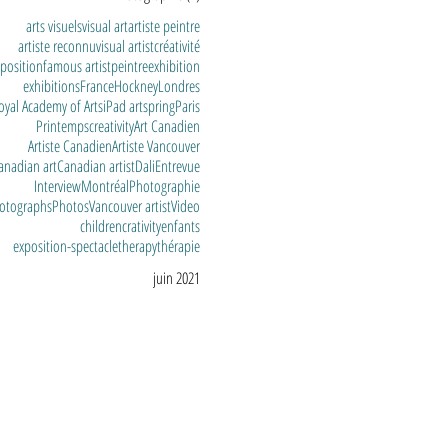
arts visuels
visual art
artiste peintre
artiste reconnu
visual artist
créativité
position
famous artist
peintre
exhibition
exhibitions
France
Hockney
Londres
oyal Academy of Arts
iPad art
spring
Paris
Printemps
creativity
Art Canadien
Artiste Canadien
Artiste Vancouver
anadian art
Canadian artist
Dali
Entrevue
Interview
Montréal
Photographie
otographs
Photos
Vancouver artist
Video
children
crativity
enfants
exposition-spectacle
therapy
thérapie
juin 2021