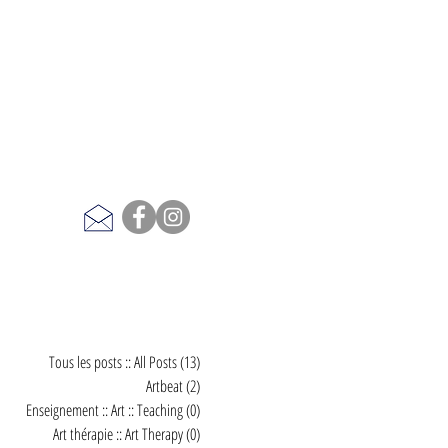
Tous les posts :: All Posts
(13)
13 posts
Artbeat
(2)
2 posts
Enseignement :: Art :: Teaching
(0)
0 post
Art thérapie :: Art Therapy
(0)
0 post