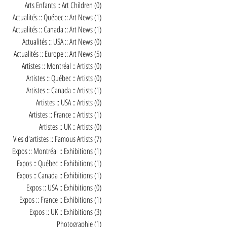
Arts Enfants :: Art Children
(0)
0 post
Actualités :: Québec :: Art News
(1)
1 post
Actualités :: Canada :: Art News
(1)
1 post
Actualités :: USA :: Art News
(0)
0 post
Actualités :: Europe :: Art News
(5)
5 posts
Artistes :: Montréal :: Artists
(0)
0 post
Artistes :: Québec :: Artists
(0)
0 post
Artistes :: Canada :: Artists
(1)
1 post
Artistes :: USA :: Artists
(0)
0 post
Artistes :: France :: Artists
(1)
1 post
Artistes :: UK :: Artists
(0)
0 post
Vies d'artistes :: Famous Artists
(7)
7 posts
Expos :: Montréal :: Exhibitions
(1)
1 post
Expos :: Québec :: Exhibitions
(1)
1 post
Expos :: Canada :: Exhibitions
(1)
1 post
Expos :: USA :: Exhibitions
(0)
0 post
Expos :: France :: Exhibitions
(1)
1 post
Expos :: UK :: Exhibitions
(3)
3 posts
Photographie
(1)
1 post