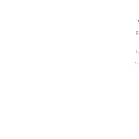
ex
R
C
Ph