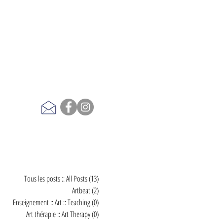
Tous les posts :: All Posts
(13)
13 posts
Artbeat
(2)
2 posts
Enseignement :: Art :: Teaching
(0)
0 post
Art thérapie :: Art Therapy
(0)
0 post