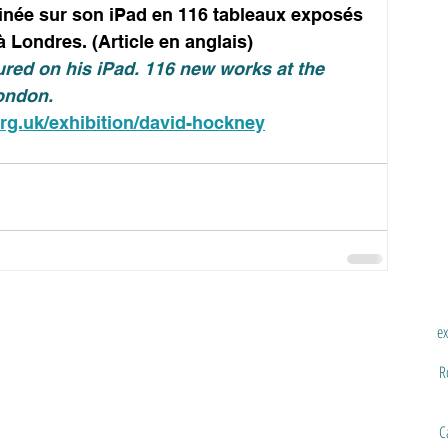
inée sur son iPad en 116 tableaux exposés 
 Londres. (Article en anglais)
ured on his iPad. 116 new works at the 
ondon.
rg.uk/exhibition/david-hockney
ex
R
C