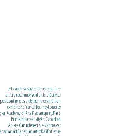
arts visuels
visual art
artiste peintre
artiste reconnu
visual artist
créativité
position
famous artist
peintre
exhibition
exhibitions
France
Hockney
Londres
oyal Academy of Arts
iPad art
spring
Paris
Printemps
creativity
Art Canadien
Artiste Canadien
Artiste Vancouver
anadian art
Canadian artist
Dali
Entrevue