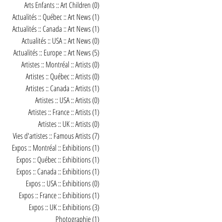
Arts Enfants :: Art Children
(0)
0 post
Actualités :: Québec :: Art News
(1)
1 post
Actualités :: Canada :: Art News
(1)
1 post
Actualités :: USA :: Art News
(0)
0 post
Actualités :: Europe :: Art News
(5)
5 posts
Artistes :: Montréal :: Artists
(0)
0 post
Artistes :: Québec :: Artists
(0)
0 post
Artistes :: Canada :: Artists
(1)
1 post
Artistes :: USA :: Artists
(0)
0 post
Artistes :: France :: Artists
(1)
1 post
Artistes :: UK :: Artists
(0)
0 post
Vies d'artistes :: Famous Artists
(7)
7 posts
Expos :: Montréal :: Exhibitions
(1)
1 post
Expos :: Québec :: Exhibitions
(1)
1 post
Expos :: Canada :: Exhibitions
(1)
1 post
Expos :: USA :: Exhibitions
(0)
0 post
Expos :: France :: Exhibitions
(1)
1 post
Expos :: UK :: Exhibitions
(3)
3 posts
Photographie
(1)
1 post