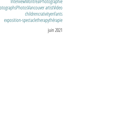
Interview
Montréal
Photographie
otographs
Photos
Vancouver artist
Video
children
crativity
enfants
exposition-spectacle
therapy
thérapie
juin 2021