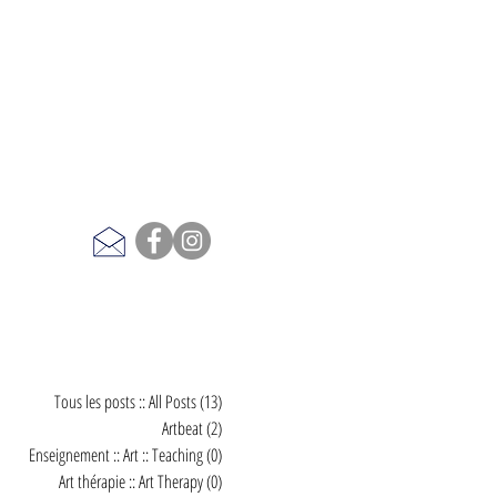
Tous les posts :: All Posts
(13)
13 posts
Artbeat
(2)
2 posts
Enseignement :: Art :: Teaching
(0)
0 post
Art thérapie :: Art Therapy
(0)
0 post