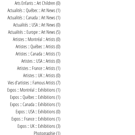
Arts Enfants :: Art Children
(0)
0 post
Actualités :: Québec :: Art News
(1)
1 post
Actualités :: Canada :: Art News
(1)
1 post
Actualités :: USA :: Art News
(0)
0 post
Actualités :: Europe :: Art News
(5)
5 posts
Artistes :: Montréal :: Artists
(0)
0 post
Artistes :: Québec :: Artists
(0)
0 post
Artistes :: Canada :: Artists
(1)
1 post
Artistes :: USA :: Artists
(0)
0 post
Artistes :: France :: Artists
(1)
1 post
Artistes :: UK :: Artists
(0)
0 post
Vies d'artistes :: Famous Artists
(7)
7 posts
Expos :: Montréal :: Exhibitions
(1)
1 post
Expos :: Québec :: Exhibitions
(1)
1 post
Expos :: Canada :: Exhibitions
(1)
1 post
Expos :: USA :: Exhibitions
(0)
0 post
Expos :: France :: Exhibitions
(1)
1 post
Expos :: UK :: Exhibitions
(3)
3 posts
Photographie
(1)
1 post