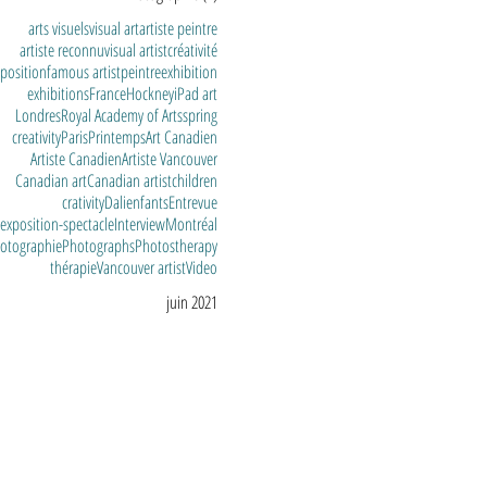
arts visuels
visual art
artiste peintre
artiste reconnu
visual artist
créativité
position
famous artist
peintre
exhibition
exhibitions
France
Hockney
iPad art
Londres
Royal Academy of Arts
spring
creativity
Paris
Printemps
Art Canadien
Artiste Canadien
Artiste Vancouver
Canadian art
Canadian artist
children
crativity
Dali
enfants
Entrevue
exposition-spectacle
Interview
Montréal
otographie
Photographs
Photos
therapy
thérapie
Vancouver artist
Video
juin 2021