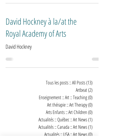
David Hockney à la/at the
Royal Academy of Arts
David Hockney
Tous les posts :: All Posts
(13)
13 posts
Artbeat
(2)
2 posts
Enseignement :: Art :: Teaching
(0)
0 post
Art thérapie :: Art Therapy
(0)
0 post
Arts Enfants :: Art Children
(0)
0 post
Actualités :: Québec :: Art News
(1)
1 post
Actualités :: Canada :: Art News
(1)
1 post
Actualités :: USA :: Art News
(0)
0 post