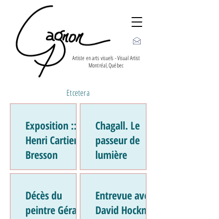
Artiste en arts visuels - Visual Artist
Montréal, Québec
Etcetera
Exposition ::
Chagall. Le
Henri Cartier-
passeur de
Bresson
lumière
Décès du
Entrevue avec
peintre Gérard
David Hockney